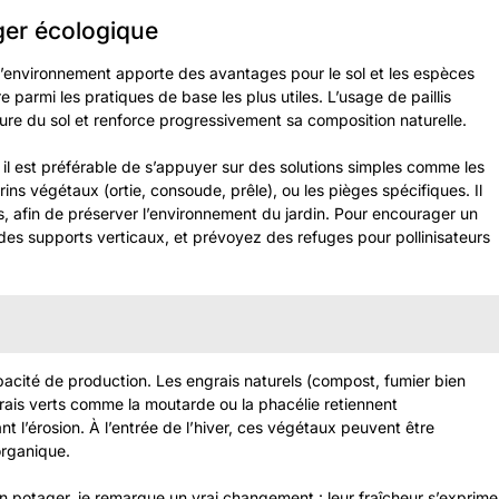
ger écologique
l’environnement apporte des avantages pour le sol et les espèces
e parmi les pratiques de base les plus utiles. L’usage de paillis
rture du sol et renforce progressivement sa composition naturelle.
, il est préférable de s’appuyer sur des solutions simples comme les
urins végétaux (ortie, consoude, prêle), ou les pièges spécifiques. Il
, afin de préserver l’environnement du jardin. Pour encourager un
z des supports verticaux, et prévoyez des refuges pour pollinisateurs
pacité de production. Les engrais naturels (compost, fumier bien
grais verts comme la moutarde ou la phacélie retiennent
ant l’érosion. À l’entrée de l’hiver, ces végétaux peuvent être
organique.
 potager, je remarque un vrai changement : leur fraîcheur s’exprime