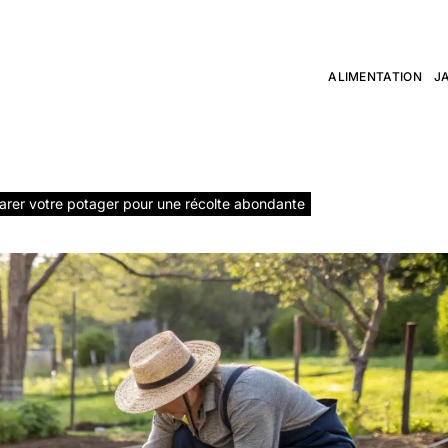
t conseils jardin
ALIMENTATION
J
ée qui grandit
rer votre potager pour une récolte abondante