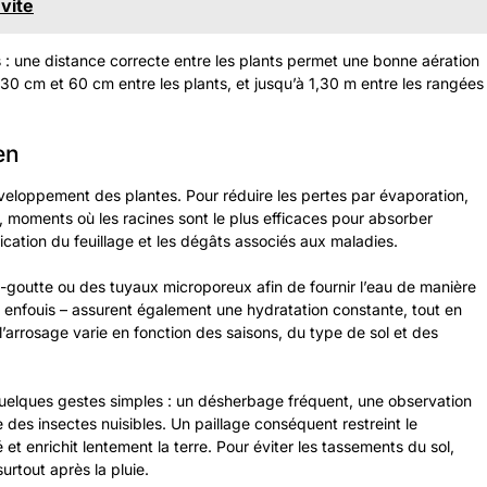
 vite
es : une distance correcte entre les plants permet une bonne aération
e 30 cm et 60 cm entre les plants, et jusqu’à 1,30 m entre les rangées
en
éveloppement des plantes. Pour réduire les pertes par évaporation,
e, moments où les racines sont le plus efficaces pour absorber
ification du feuillage et les dégâts associés aux maladies.
-à-goutte ou des tuyaux microporeux afin de fournir l’eau de manière
le enfouis – assurent également une hydratation constante, tout en
 l’arrosage varie en fonction des saisons, du type de sol et des
quelques gestes simples : un désherbage fréquent, une observation
 des insectes nuisibles. Un paillage conséquent restreint le
t enrichit lentement la terre. Pour éviter les tassements du sol,
surtout après la pluie.