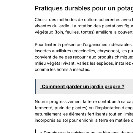
Pratiques durables pour un pota
Choisir des méthodes de culture cohérentes avec 
vivantes du jardin. La rotation des plantations figur
végétaux (foin, feuilles, tontes) améliore la couve
Pour limiter la présence d’organismes indésirables
insectes auxiliaires (coccinelles, chrysopes), les p
convient de ne pas recourir aux produits chimiques
milieu végétal vivant, variez les espèces, installe
comme les hôtels à insectes.
Comment garder un jardin propre ?
Nourrir progressivement la terre contribue à sa ca
fermenté, purin de plantes) ou l’implantation d’en
naturellement les éléments fertilisants tout en limit
incorporés au sol pour enrichir la terre en matière 
« Depuis que je cuisine avec les légumes de mon