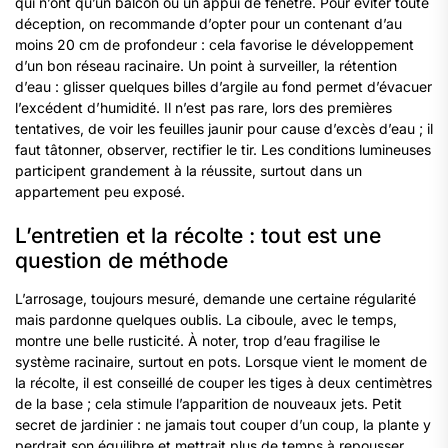
qui n’ont qu’un balcon ou un appui de fenêtre. Pour éviter toute
déception, on recommande d’opter pour un contenant d’au
moins 20 cm de profondeur : cela favorise le développement
d’un bon réseau racinaire. Un point à surveiller, la rétention
d’eau : glisser quelques billes d’argile au fond permet d’évacuer
l’excédent d’humidité. Il n’est pas rare, lors des premières
tentatives, de voir les feuilles jaunir pour cause d’excès d’eau ; il
faut tâtonner, observer, rectifier le tir. Les conditions lumineuses
participent grandement à la réussite, surtout dans un
appartement peu exposé.
L’entretien et la récolte : tout est une
question de méthode
L’arrosage, toujours mesuré, demande une certaine régularité
mais pardonne quelques oublis. La ciboule, avec le temps,
montre une belle rusticité. À noter, trop d’eau fragilise le
système racinaire, surtout en pots. Lorsque vient le moment de
la récolte, il est conseillé de couper les tiges à deux centimètres
de la base ; cela stimule l’apparition de nouveaux jets. Petit
secret de jardinier : ne jamais tout couper d’un coup, la plante y
perdrait son équilibre et mettrait plus de temps à repousser.