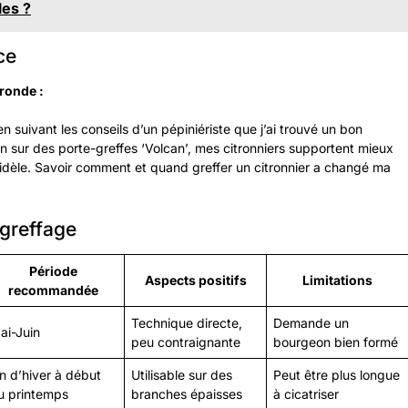
es ?
ce
ronde :
n suivant les conseils d’un pépiniériste que j’ai trouvé un bon
son sur des porte-greffes ‘Volcan’, mes citronniers supportent mieux
 fidèle. Savoir comment et quand greffer un citronnier a changé ma
greffage
Période
Aspects positifs
Limitations
recommandée
Technique directe,
Demande un
ai-Juin
peu contraignante
bourgeon bien formé
in d’hiver à début
Utilisable sur des
Peut être plus longue
u printemps
branches épaisses
à cicatriser