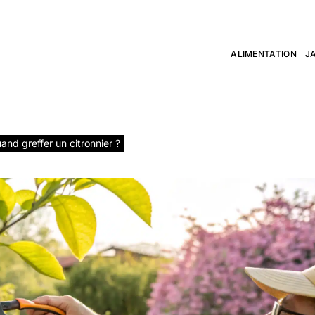
t conseils jardin
ALIMENTATION
J
ée qui grandit
nd greffer un citronnier ?